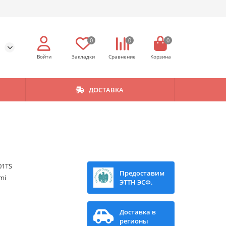
0
0
0
ДОСТАВКА
01TS
Предоставим
mi
ЭТТН ЭСФ.
Доставка в
регионы