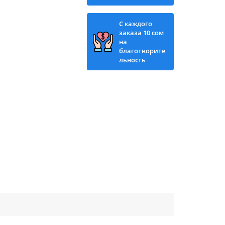
С каждого
заказа 10 сом
на
благотворите
льность