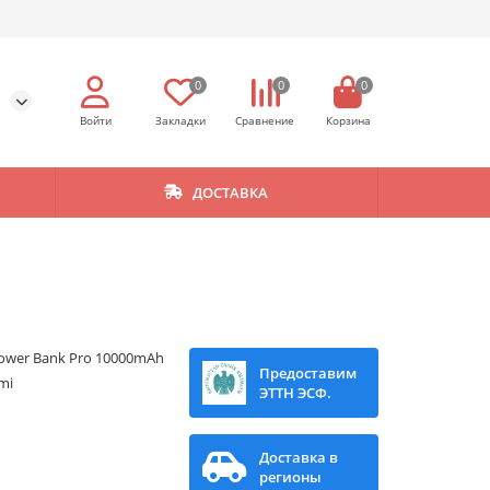
0
0
0
ДОСТАВКА
ower Bank Pro 10000mAh
Предоставим
mi
ЭТТН ЭСФ.
Доставка в
регионы