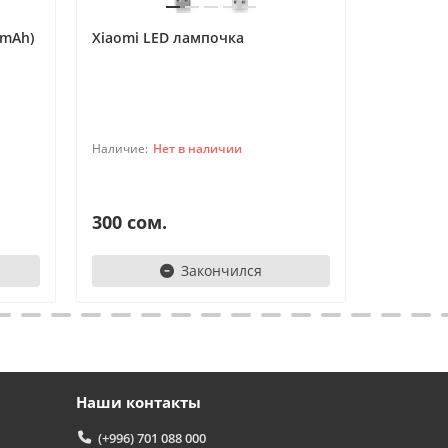
 mAh)
Xiaomi LED лампочка
Очки вир
Xiaomi Mi
TelefonAI
T
Обычно отвечаем за минуту
Powered by
Replai
Нет в наличии
T
300 сом.
850 сом
Здравствуйте! 👋
Закончился
Чем можем помочь?
Наши контакты
(+996) 701 088 000