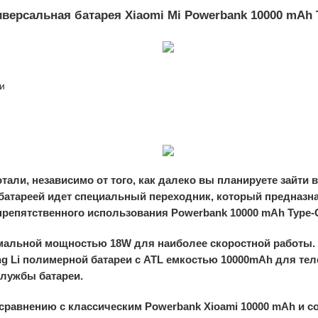
иверсальная батарея Xiaomi Mi Powerbank 10000 mAh 
и
али, независимо от того, как далеко вы планируете зайти в
с батареей идет специальный переходник, который предназ
спрепятственного использования Powerbank 10000 mAh Type-
мальной мощностью 18W для наиболее скоростной работы. 
ng Li полимерной батареи с ATL емкостью 10000mAh для т
службы батареи.
сравнению с классическим Powerbank Xioami 10000 mAh и со