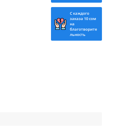
С каждого
заказа 10 сом
на
благотворите
льность