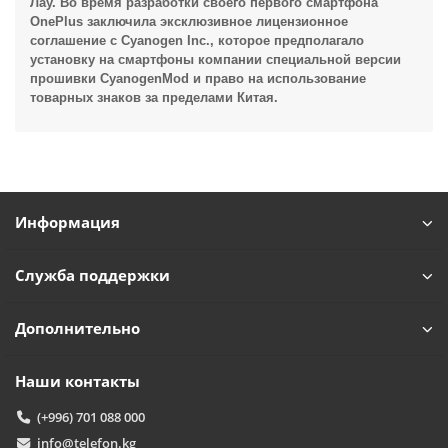
Лау. Во время разработки своего первого смартфона
OnePlus заключила эксклюзивное лицензионное
соглашение с
Cyanogen Inc.
, которое предполагало
установку на смартфоны компании специальной версии
прошивки CyanogenMod и право на использование
TelefonAI
T
Обычно отвечаем за минуту
товарных знаков за пределами
Китая
.
Powered by
Replai
T
Информация
Здравствуйте! 👋
Чем можем помочь?
Служба поддержки
Дополнительно
Наши контакты
(+996) 701 088 000
info@telefon.kg