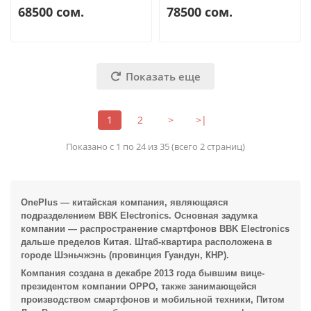
68500 сом.
78500 сом.
Показать еще
1
2
>
>|
Показано с 1 по 24 из 35 (всего 2 страниц)
OnePlus —
китайская
компания
, являющаяся
подразделением
BBK Electronics
. Основная задумка
компании — распространение
смартфонов
BBK Electronics
дальше пределов Китая. Штаб-квартира расположена в
городе
Шэньчжэнь
(провинция
Гуандун
, КНР).
Компания создана в декабре
2013 года
бывшим вице-
президентом компании
OPPO
, также занимающейся
производством смартфонов и мобильной техники, Питом