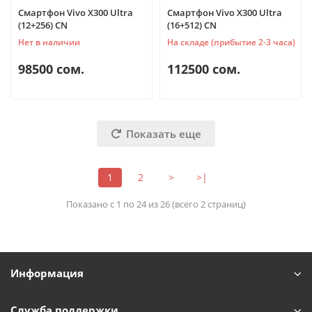
Смартфон Vivo X300 Ultra
Смартфон Vivo X300 Ultra
(12+256) CN
(16+512) CN
Нет в наличии
На складе (прибытие 2-3 часа)
98500 сом.
112500 сом.
Показать еще
TelefonAI
1
2
>
>|
T
Обычно отвечаем за минуту
Показано с 1 по 24 из 26 (всего 2 страниц)
Powered by
Replai
T
Информация
Здравствуйте! 👋
Чем можем помочь?
Служба поддержки