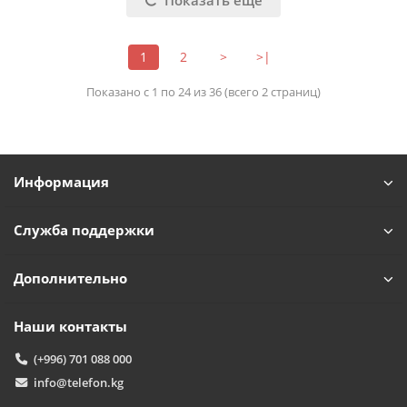
Показать еще
TelefonAI
1
2
>
>|
T
Обычно отвечаем за минуту
Показано с 1 по 24 из 36 (всего 2 страниц)
Powered by
Replai
T
Информация
Здравствуйте! 👋
Чем можем помочь?
Служба поддержки
Дополнительно
Наши контакты
(+996) 701 088 000
info@telefon.kg