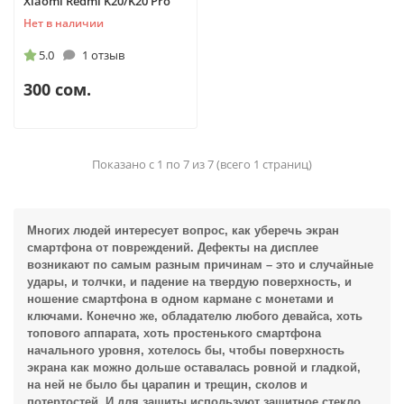
Xiaomi Redmi K20/K20 Pro
Нет в наличии
5.0
1 отзыв
300 сом.
Показано с 1 по 7 из 7 (всего 1 страниц)
Многих людей интересует вопрос, как уберечь экран
смартфона от повреждений. Дефекты на дисплее
возникают по самым разным причинам – это и случайные
удары, и толчки, и падение на твердую поверхность, и
ношение смартфона в одном кармане с монетами и
ключами. Конечно же, обладателю любого девайса, хоть
топового аппарата, хоть простенького смартфона
начального уровня, хотелось бы, чтобы поверхность
экрана как можно дольше оставалась ровной и гладкой,
на ней не было бы царапин и трещин, сколов и
TelefonAI
T
Обычно отвечаем за минуту
потертостей. И для защиты используют
защитное стекло.