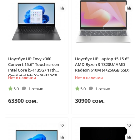
Ноутбук HP Envy x360
Ноутбук HP Laptop 15 15.6"
Convert 15.6" Touchscreen
AMD Ryzen 3-7320U/ AMD
Intel Core i5-1135G7 11th
Radeon 610M (4+256GB SSD)
Gen/Intel Iris Xe (8+512GB
Нет в наличии
Нет в наличии
SSD)
5.0
1 отзыв
5.0
1 отзыв
63300 сом.
30900 сом.