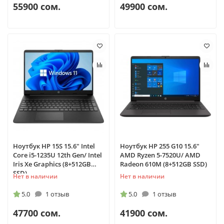
55900 сом.
49900 сом.
Ноутбук HP 15S 15.6" Intel
Ноутбук HP 255 G10 15.6"
Core i5-1235U 12th Gen/ Intel
AMD Ryzen 5-7520U/ AMD
Iris Xe Graphics (8+512GB
Radeon 610M (8+512GB SSD)
SSD)
Нет в наличии
Нет в наличии
5.0
1 отзыв
5.0
1 отзыв
47700 сом.
41900 сом.