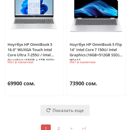
Ноутбук HP OmniBook 5
Ноутбук HP OmniBook 5 Flip
16.0" WUXGA Touch Intel
14" Intel Core 7 150U/ Intel
Core Ultra 7-255U / Intel
Graphics (16GB+512GB SSD)
Graphics (16GB + 1TB SSD)
Win11
Нет в наличии
Нет в наличии
Win11
69900 сом.
73900 сом.
Показать еще
TelefonAI
1
2
>
>|
T