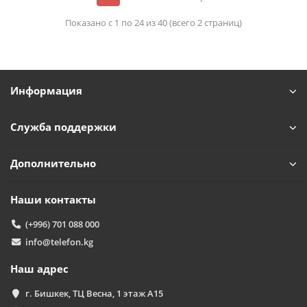
Обычно отвечаем за минуту
Показано с 1 по 24 из 40 (всего 2 страниц)
Powered by
Replai
T
Информация
Здравствуйте! 👋
Чем можем помочь?
Служба поддержки
Дополнительно
Наши контакты
(+996) 701 088 000
info@telefon.kg
Наш адрес
г. Бишкек, ТЦ Весна, 1 этаж А15