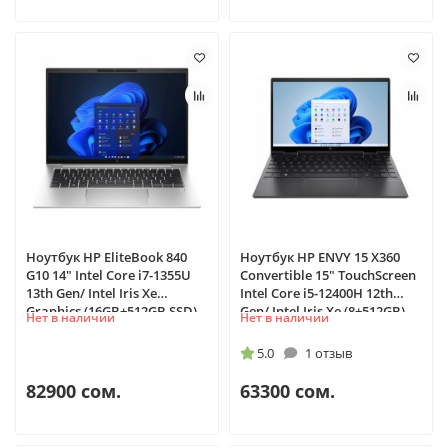
Ноутбук HP EliteBook 840
Ноутбук HP ENVY 15 X360
G10 14" Intel Core i7-1355U
Сonvertible 15" TouchScreen
13th Gen/ Intel Iris Xe
Intel Core i5-12400H 12th
Graphics (16GB+512GB SSD)
Gen/ Intel Iris Xe (8+512GB)
Нет в наличии
Нет в наличии
5.0
1 отзыв
82900 сом.
63300 сом.