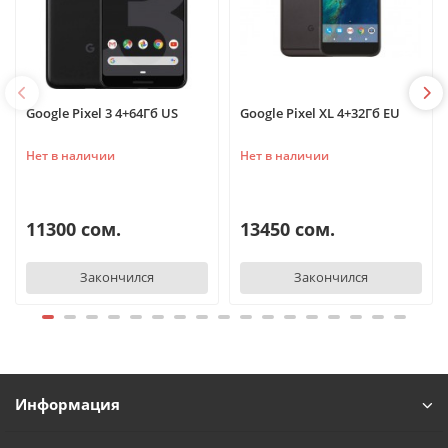
Google Pixel 3 4+64Гб US
Google Pixel XL 4+32Гб EU
Нет в наличии
Нет в наличии
11300 сом.
13450 сом.
TelefonAI
T
Закончился
Закончился
Обычно отвечаем за минуту
Powered by
Replai
T
Информация
Здравствуйте! 👋