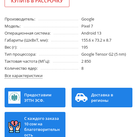
КУПИТЬ В РАССРОЧКУ
Производитель:
Google
Модель:
Pixel 7
Операционная система:
Android 13
Габариты (ШхВхТ, мм):
155.6 x 73.2 x 8.7
Вес (г):
195
Тип процессора:
Google Tensor G2 (5 nm)
Тактовая частота (МГц):
2 850
Количество ядер:
8
Все характеристики
Предоставим
Доставка в
ЭТТН ЭСФ.
регионы
С каждого заказа
10 сом на
благотворительн
ость