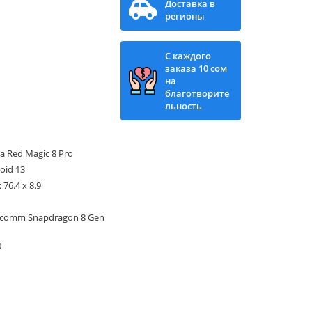
Доставка в
регионы
С каждого
заказа 10 сом
на
благотворите
льность
a Red Magic 8 Pro
oid 13
 76.4 x 8.9
comm Snapdragon 8 Gen
0