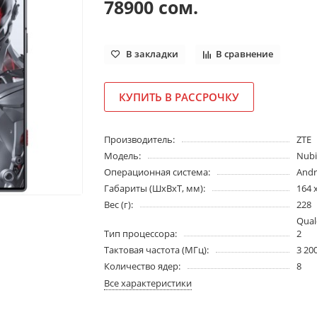
78900 сом.
В закладки
В сравнение
КУПИТЬ В РАССРОЧКУ
Производитель:
ZTE
Модель:
Nubi
Операционная система:
Andr
Габариты (ШхВхТ, мм):
164 x
Вес (г):
228
Qual
Тип процессора:
2
Тактовая частота (МГц):
3 20
Количество ядер:
8
Все характеристики