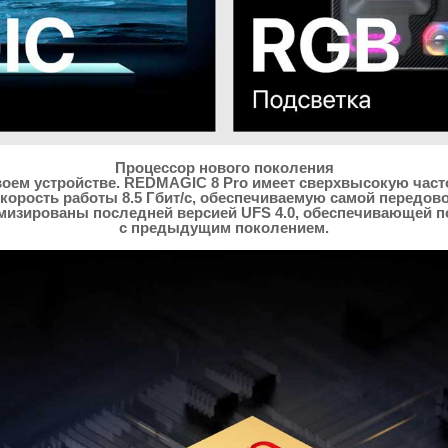
Процессор нового поколения
воем устройстве. REDMAGIC 8 Pro имеет сверхвысокую час
 скорость работы 8.5 Гбит/с, обеспечиваемую самой передо
имизированы последней версией UFS 4.0, обеспечивающей
с предыдущим поколением.