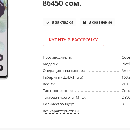
86450 сом.
В закладки
В сравнение
КУПИТЬ В РАССРОЧКУ
Производитель:
Goog
Модель:
Pixel
Операционная система:
Andr
Габариты (ШхВхТ, мм):
163.9
Вес (г):
210
Тип процессора:
Goog
Тактовая частота (МГц):
2 80
Количество ядер:
8
Все характеристики