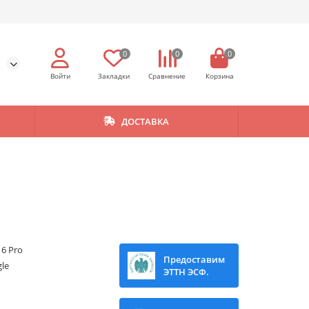
0
0
0
ДОСТАВКА
 6 Pro
Предоставим
le
ЭТТН ЭСФ.