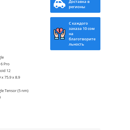
Доставка в
регионы
С каждого
заказа 10 сом
на
благотворите
льность
le
 6 Pro
oid 12
 x 75.9 x 8.9
le Tensor (5 nm)
0