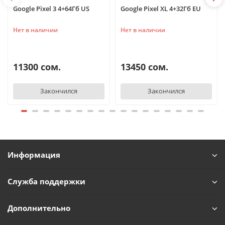
Google Pixel 3 4+64Гб US
Google Pixel XL 4+32Гб EU
Нет в наличии
Нет в наличии
11300 сом.
13450 сом.
TelefonAI
T
Закончился
Закончился
Обычно отвечаем за минуту
Powered by
Replai
T
Информация
Здравствуйте! 👋
Чем можем помочь?
Служба поддержки
Дополнительно