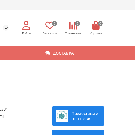
0
0
0
ДОСТАВКА
03B1
Предоставим
mi
ЭТТН ЭСФ.