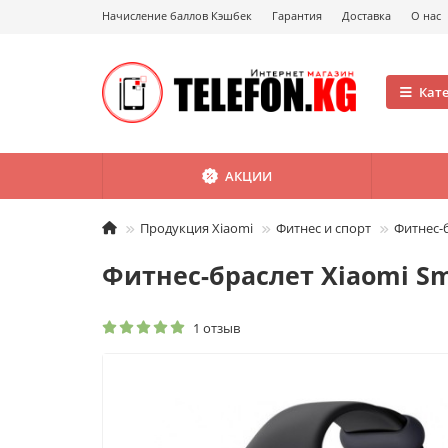
Начисление баллов Кэшбек
Гарантия
Доставка
О нас
Кат
АКЦИИ
Продукция Xiaomi
Фитнес и спорт
Фитнес-б
Фитнес-браслет Xiaomi Sm
1 отзыв