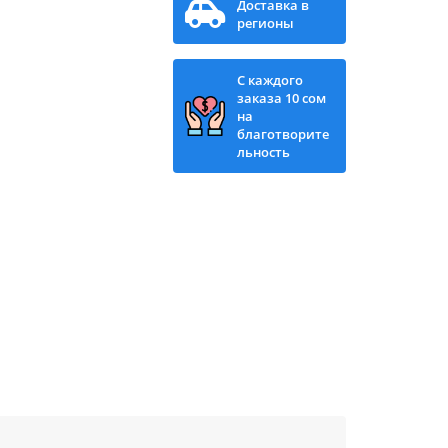
Доставка в
регионы
С каждого
заказа 10 сом
на
благотворите
льность