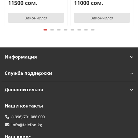
11500 сом.
11000 сом.
TelefonAI
T
Закончился
Закончился
Обычно отвечаем за минуту
Powered by
Replai
T
Информация
Здравствуйте! 👋
Чем можем помочь?
Служба поддержки
Дополнительно
Наши контакты
(+996) 701 088 000
info@telefon.kg
Наш адрес