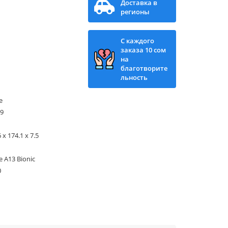
Доставка в
регионы
С каждого
заказа 10 сом
на
благотворите
льность
e
 9
 x 174.1 x 7.5
e A13 Bionic
0