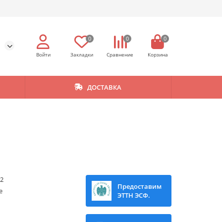
0
0
0
ДОСТАВКА
02
Предоставим
e
ЭТТН ЭСФ.