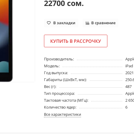
22700 сом.
В закладки
В сравнение
КУПИТЬ В РАССРОЧКУ
Производитель:
Appl
Модель:
iPad
Год выпуска:
2021
Габариты (ШхВхТ, мм):
250.6
Вес (г):
487
Тип процессора:
Appl
Тактовая частота (МГц):
2 65
Количество ядер:
6
Все характеристики