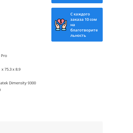
С каждого
заказа 10 сом
на
благотворите
льность
 Pro
 x 75.3 x 8.9
atek Dimensity 9300
0