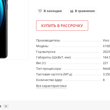
В закладки
В сравнение
КУПИТЬ В РАССРОЧКУ
Производитель:
Vivo
Модель:
X100
Год выпуска:
2023
Габариты (ШхВхТ, мм):
164.1
Вес (г):
221
Тип процессора:
Medi
Тактовая частота (МГц):
3 25
Количество ядер:
8
Все характеристики
ы
0