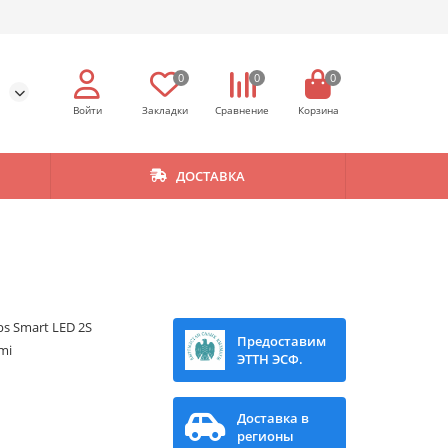
0
0
0
ДОСТАВКА
ips Smart LED 2S
Предоставим
mi
ЭТТН ЭСФ.
Доставка в
регионы