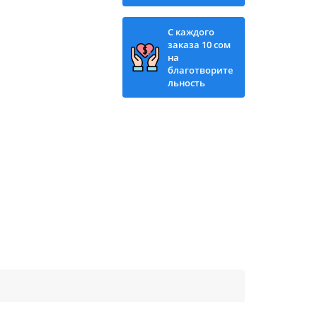
С каждого
заказа 10 сом
на
благотворите
льность