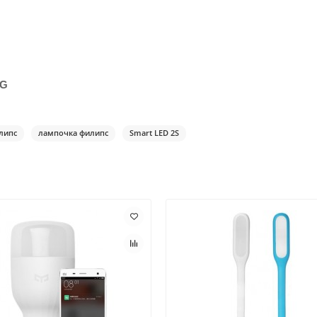
AG
липс
лампочка филипс
Smart LED 2S