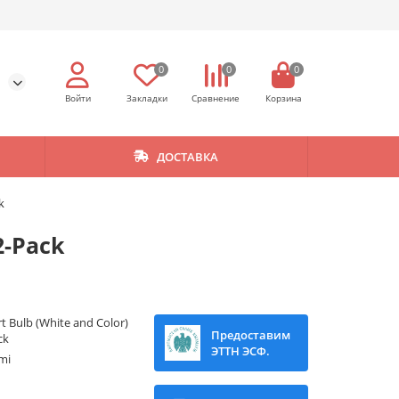
0
0
0
ДОСТАВКА
k
2-Pack
t Bulb (White and Color)
Предоставим
ck
ЭТТН ЭСФ.
mi