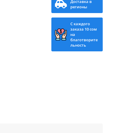
Доставка в
регионы
С каждого
заказа 10 сом
на
благотворите
льность