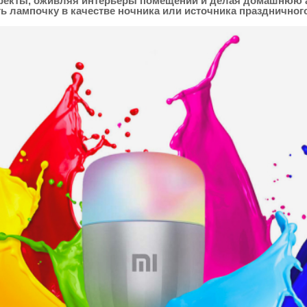
фекты, оживляя интерьеры помещений и делая домашнюю 
ь лампочку в качестве ночника или источника праздничног