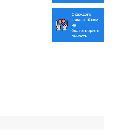
С каждого
заказа 10 сом
на
благотворите
льность