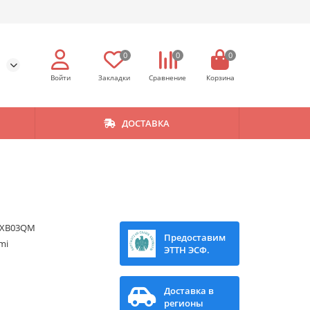
0
0
0
ДОСТАВКА
XB03QM
Предоставим
mi
ЭТТН ЭСФ.
Доставка в
регионы