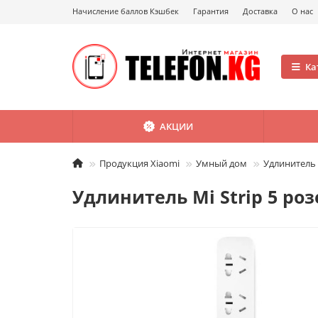
Начисление баллов Кэшбек
Гарантия
Доставка
О нас
Ка
АКЦИИ
Продукция Xiaomi
Умный дом
Удлинитель M
Удлинитель Mi Strip 5 роз