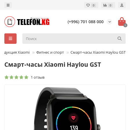
0
0
(+996) 701 088 000
0
родукция Xiaomi
Фитнес и спорт
Смарт-часы Xiaomi Haylou GST
Смарт-часы Xiaomi Haylou GST
1 отзыв