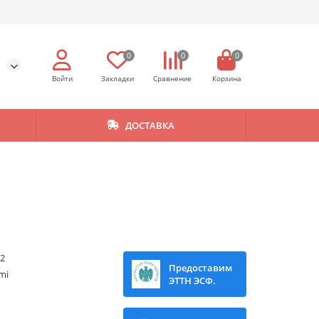
0
0
0
ДОСТАВКА
52
Предоставим
mi
ЭТТН ЭСФ.