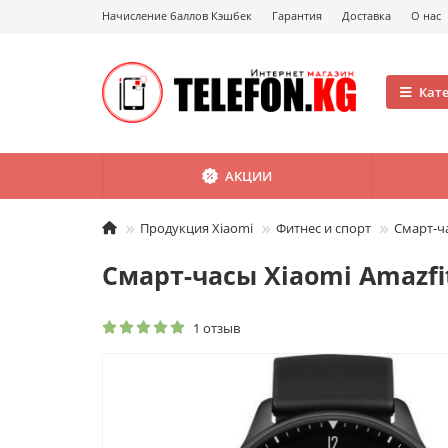
Начисление баллов Кэшбек
Гарантия
Доставка
О нас
Кат
АКЦИИ
Продукция Xiaomi
Фитнес и спорт
Смарт-ча
Смарт-часы Xiaomi Amazfi
1 отзыв