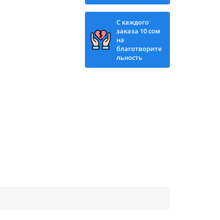
С каждого
заказа 10 сом
на
благотворите
льность