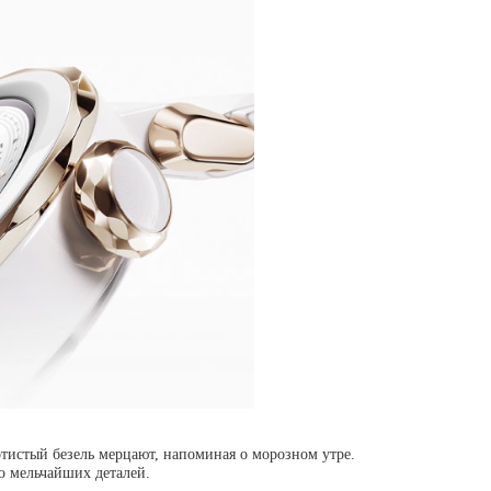
отистый безель мерцают, напоминая о морозном утре.
о мельчайших деталей.