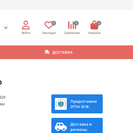
0
0
0
ДОСТАВКА
p
B29
Предоставим
wei
ЭТТН ЭСФ.
Доставка в
регионы