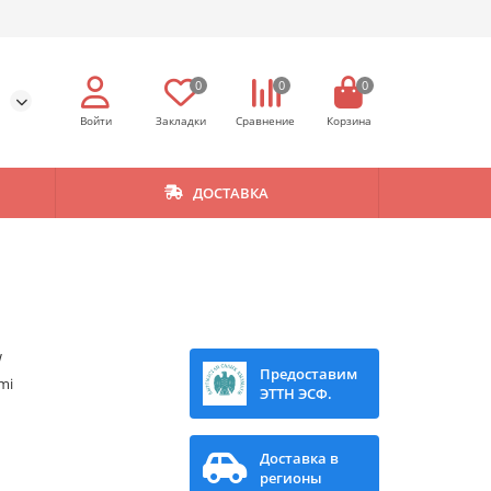
0
0
0
ДОСТАВКА
e
W
Предоставим
mi
ЭТТН ЭСФ.
Доставка в
регионы