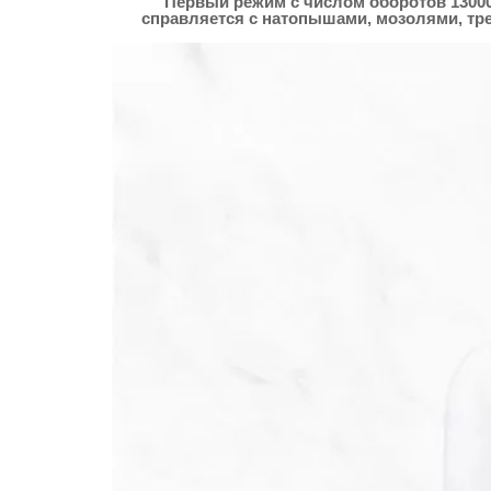
Первый режим с числом оборотов 13000
справляется с натопышами, мозолями, тр