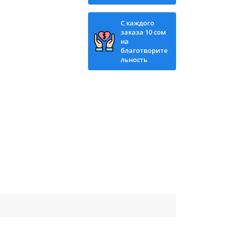
С каждого
заказа 10 сом
на
благотворите
льность