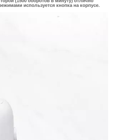
орой (1500 оборотов в минуту) отлично
ежимами используется кнопка на корпусе.