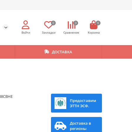
0
0
0
ДОСТАВКА
88CBHE
Предоставим
ЭТТН ЭСФ.
Доставка в
регионы