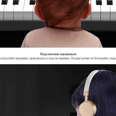
Подключение наушников
спользуйте наушники, практикуясь в игре на пианино. Поздно ночью не беспокойте люде