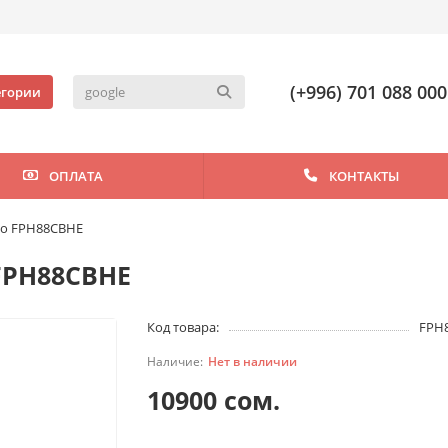
(+996) 701 088 000
егории
ОПЛАТА
КОНТАКТЫ
ano FPH88CBHE
 FPH88CBHE
Код товара:
FPH
Нет в наличии
10900 сом.