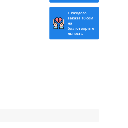
С каждого
заказа 10 сом
на
благотворите
льность