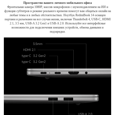
Пространство вашего личного мобильного офиса
Фронтальная камера 1080Р, массив микрофонов с шумоподавлением на ИИ и
функция субтитров в режиме реального времени помогут вам общаться онлайн на
любые темы и в любых обстоятельствах. Ноутбук RedmiBook 14 оснащен
портами и разъемами на все случаи жизни, включая Thunderbolt 4, USB-C, HDMI
2.1, 3.5 мм, USB-A 3.2 Gen1 и USB-A 2.0. Используйте все интерфейсные
возможности для подключения внешних устройств, обмена данными и
подзарядки.