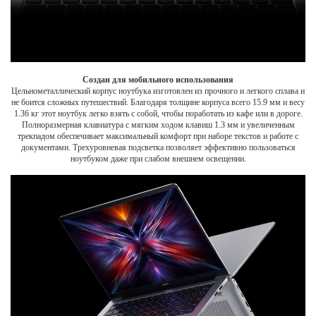
Создан для мобильного использования
Цельнометаллический корпус ноутбука изготовлен из прочного и легкого сплава и
не боится сложных путешествий. Благодаря толщине корпуса всего 15.9 мм и весу
1.36 кг этот ноутбук легко взять с собой, чтобы поработать из кафе или в дороге.
Полноразмерная клавиатура с мягким ходом клавиш 1.3 мм и увеличенным
трекпадом обеспечивает максимальный комфорт при наборе текстов и работе с
документами. Трехуровневая подсветка позволяет эффективно пользоваться
ноутбуком даже при слабом внешнем освещении.