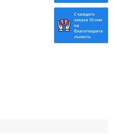
С каждого
заказа 10 сом
на
благотворите
льность