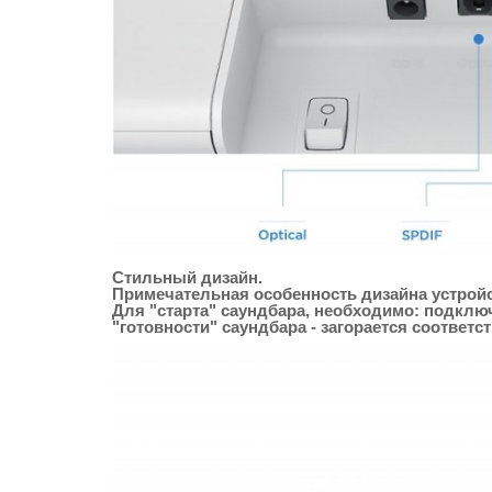
Стильный дизайн.
Примечательная особенность дизайна устройст
Для "старта" саундбара, необходимо: подключ
"готовности" саундбара - загорается соответ