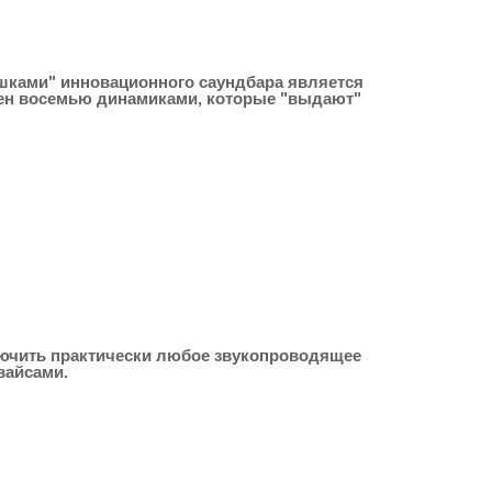
ишками" инновационного саундбара является
щен восемью динамиками, которые "выдают"
ключить практически любое звукопроводящее
вайсами.