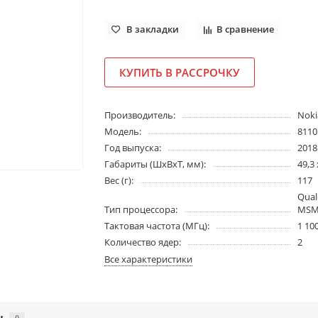
В закладки
В сравнение
КУПИТЬ В РАССРОЧКУ
Производитель:
Noki
Модель:
8110
Год выпуска:
2018
Габариты (ШхВхТ, мм):
49,3 
Вес (г):
117
Qua
Тип процессора:
MSM
Тактовая частота (МГц):
1 10
Количество ядер:
2
Все характеристики
ы
0