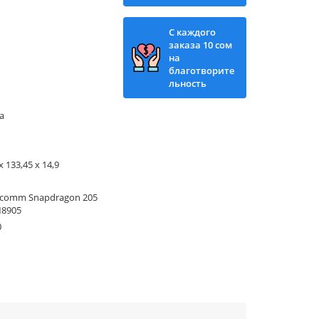
С каждого
заказа 10 сом
на
благотворите
льность
a
x 133,45 x 14,9
lcomm Snapdragon 205
8905
0