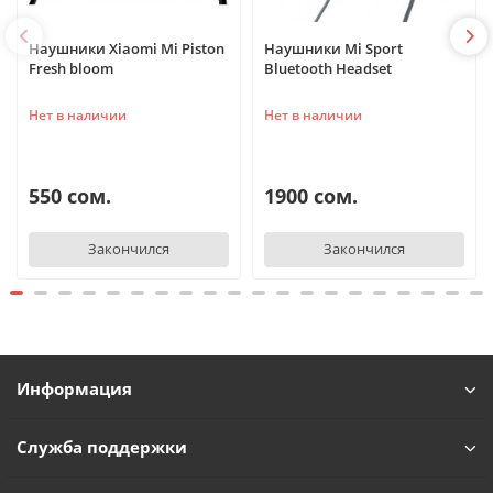
Наушники Xiaomi Mi Piston
Наушники Mi Sport
Fresh bloom
Bluetooth Headset
Нет в наличии
Нет в наличии
550 сом.
1900 сом.
TelefonAI
T
Закончился
Закончился
Обычно отвечаем за минуту
Powered by
Replai
T
Информация
Здравствуйте! 👋
Чем можем помочь?
Служба поддержки