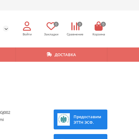
0
0
0
ДОСТАВКА
GJ002
Предоставим
mi
ЭТТН ЭСФ.