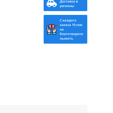
Доставка в
регионы
С каждого
заказа 10 сом
на
благотворите
льность