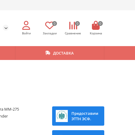
0
0
0
ДОСТАВКА
ra MM-275
Предоставим
nder
ЭТТН ЭСФ.