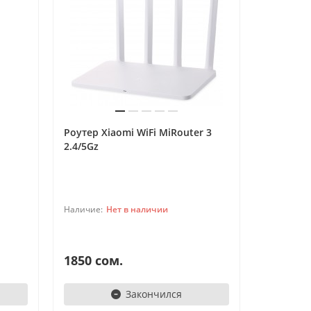
Роутер Xiaomi WiFi MiRouter 3
Мышка Xi
2.4/5Gz
2
TelefonAI
T
Обычно отвечаем за минуту
Powered by
Replai
Нет в наличии
T
1850 сом.
950 сом
Здравствуйте! 👋
Закончился
Чем можем помочь?