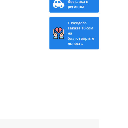
Доставка в
регионы
С каждого
заказа 10 сом
на
благотворите
льность