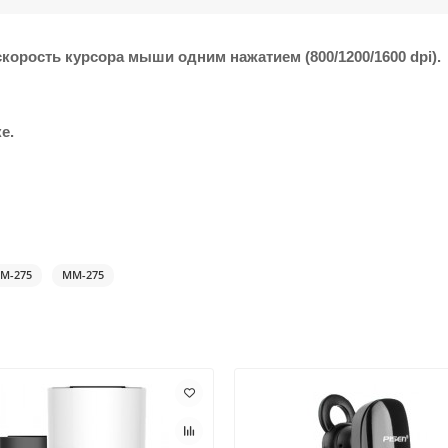
орость курсора мыши одним нажатием (800/1200/1600 dpi).
е.
MM-275
MM-275