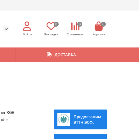
0
0
0
ДОСТАВКА
her RGB
Предоставим
nder
ЭТТН ЭСФ.