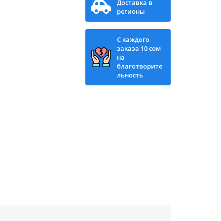
Доставка в
регионы
С каждого
заказа 10 сом
на
благотворите
льность