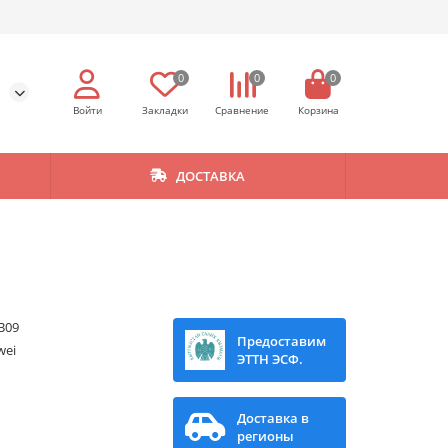
0
0
0
ДОСТАВКА
B09
Предоставим
wei
ЭТТН ЭСФ.
Доставка в
регионы