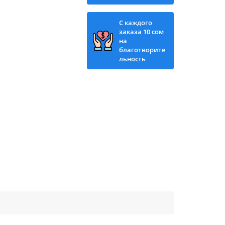
С каждого
заказа 10 сом
на
благотворите
льность