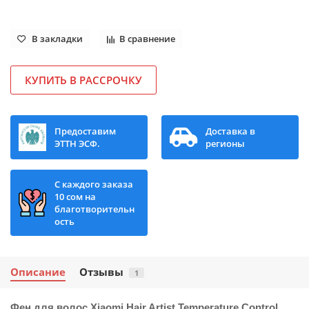
В закладки
В сравнение
КУПИТЬ В РАССРОЧКУ
Предоставим
Доставка в
ЭТТН ЭСФ.
регионы
С каждого заказа
10 сом на
благотворительн
ость
Описание
Отзывы
1
Фен для волос Xiaomi Hair Artist Temperature Control