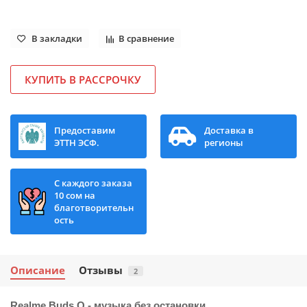
В закладки
В сравнение
КУПИТЬ В РАССРОЧКУ
Предоставим
Доставка в
ЭТТН ЭСФ.
регионы
С каждого заказа
10 сом на
благотворительн
ость
Описание
Отзывы
2
Realme Buds Q - музыка без остановки