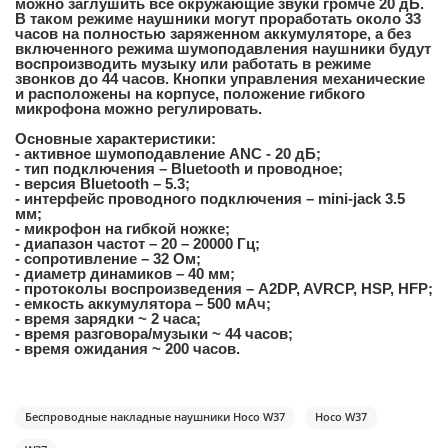
можно заглушить все окружающие звуки громче 20 дБ.
В таком режиме наушники могут проработать около 33
часов на полностью заряженном аккумуляторе, а без
включенного режима шумоподавления наушники будут
воспроизводить музыку или работать в режиме
звонков до 44 часов. Кнопки управления механические
и расположены на корпусе, положение гибкого
микрофона можно регулировать.
Основные характеристики:
- активное шумоподавление ANC - 20 дБ;
- тип подключения – Bluetooth и проводное;
- версия Bluetooth – 5.3;
- интерфейс проводного подключения – mini-jack 3.5
мм;
- микрофон на гибкой ножке;
- диапазон частот – 20 – 20000 Гц;
- сопротивление – 32 Ом;
- диаметр динамиков – 40 мм;
- протоколы воспроизведения – A2DP, AVRCP, HSP, HFP;
- емкость аккумулятора – 500 мАч;
- время зарядки ~ 2 часа;
- время разговора/музыки ~ 44 часов;
- время ожидания ~ 200 часов.
Беспроводные накладные наушники Hoco W37
Hoco W37