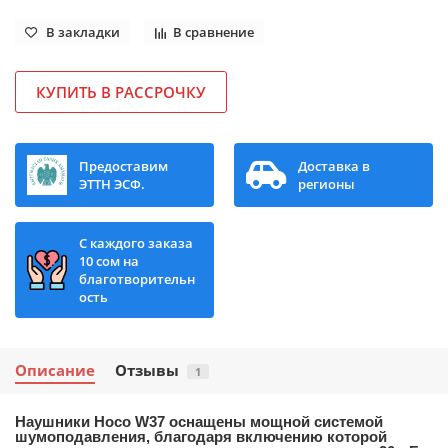
В закладки
В сравнение
КУПИТЬ В РАССРОЧКУ
Предоставим
Доставка в
ЭТТН ЭСФ.
регионы
С каждого заказа
10 сом на
благотворительн
ость
Описание
Отзывы
1
Наушники Hoco W37
оснащены мощной системой
шумоподавления, благодаря включению которой