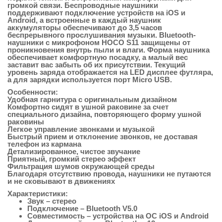
громкой связи. Беспроводные наушники
поддерживают подключение устройств на iOS и
Android, а встроенные в каждый наушник
аккумуляторы обеспечивают до 3,5 часов
беспрерывного прослушивания музыки. Bluetooth-
наушники с микрофоном HOCO S11 защищены от
проникновения внутрь пыли и влаги. Форма наушника
обеспечивает комфортную посадку, а малый вес
заставит вас забыть об их присутствии. Текущий
уровень заряда отображается на LED дисплее футляра,
а для зарядки используется порт Micro USB.
Особенности:
Удобная гарнитура с оригинальным дизайном
Комфортно сидят в ушной раковине за счет
специального дизайна, повторяющего форму ушной
раковины
Легкое управление звонками и музыкой
Быстрый прием и отклонение звонков, не доставая
телефон из кармана
Детализированное, чистое звучание
Приятный, громкий стерео эффект
Фильтрация шумов окружающей среды
Благодаря отсутствию провода, наушники не путаются
и не сковывают в движениях
Характеристики:
Звук – стерео
Подключение – Bluetooth V5.0
Совместимость – устройства на ОС iOS и Android