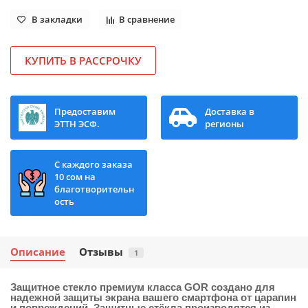
В закладки
В сравнение
КУПИТЬ В РАССРОЧКУ
Предоставим
Доставка в
ЭТТН ЭСФ.
регионы
С каждого заказа
10 сом на
благотворительн
ость
Описание
Отзывы
1
Защитное стекло премиум класса GOR
создано для
надежной защиты экрана вашего смартфона от царапин
и повреждений. Защитные стёкла производятся из