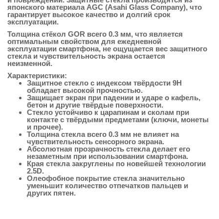
японского материала AGC (Asahi Glass Company), что
гарантирует высокое качество и долгий срок
эксплуатации.
Толщина стёкол GOR всего 0.3 мм, что является
оптимальным свойством для ежедневной
эксплуатации смартфона, не ощущается вес защитного
стекла и чувствительность экрана остается
неизменной.
Характеристики:
Защитное стекло с индексом твёрдости 9H
обладает высокой прочностью.
Защищает экран при падении и ударе о кафель,
бетон и другие твёрдые поверхности.
Стекло устойчиво к царапинам и сколам при
контакте с твёрдыми предметами (ключи, монеты
и прочее).
Толщина стекла всего 0.3 мм не влияет на
чувствительность сенсорного экрана.
Абсолютная прозрачность стекла делает его
незаметным при использовании смартфона.
Края стекла закруглены по новейшей технологии
2.5D.
Олеофобное покрытие стекла значительно
уменьшит количество отпечатков пальцев и
других пятен.