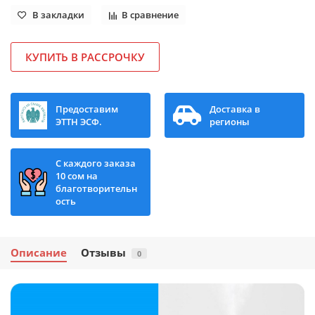
В закладки
В сравнение
КУПИТЬ В РАССРОЧКУ
Предоставим
Доставка в
ЭТТН ЭСФ.
регионы
С каждого заказа
10 сом на
благотворительн
ость
Описание
Отзывы
0