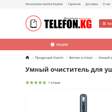
Начисление баллов Кэшбек
Гарантия
Доставка
О нас
Ка
АКЦИИ
Продукция Xiaomi
Фитнес и спорт
Умный оч
Умный очиститель для ушей
1 отзыв