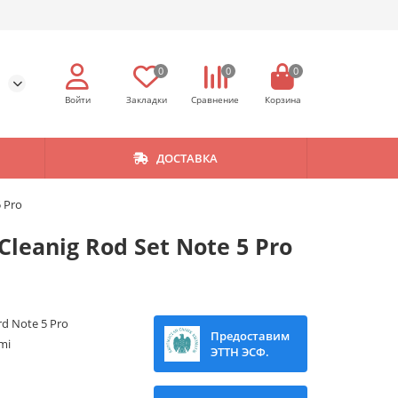
0
0
0
ДОСТАВКА
 Pro
leanig Rod Set Note 5 Pro
rd Note 5 Pro
Предоставим
mi
ЭТТН ЭСФ.