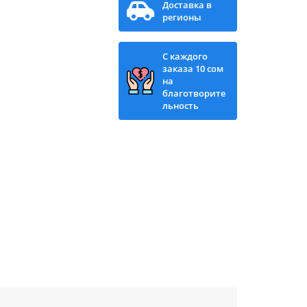
Доставка в
регионы
С каждого
заказа 10 сом
на
благотворите
льность