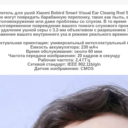
тель для ушей Xiaomi Bebird Smart Visual Ear Cleanig Rod S
е могут повредить барабанную перепонку, таких как пыль, 
 головокружение или даже проблемы со слухом. В то время 
олговременное повреждение вашего тонкого слухового про
ля удаления ушной серы с 3.2-мм объективом с разрешение
ажение вашего внутреннего уха в режиме реального времен
ктуальная ориентация: универсальный интеллектуальный 
Емкость аккумулятора: 230 мАч
Время обслуживания: около 60 мин
Частота передачи изображения: 20 кадров в секунду
Рабочая частота: 2,4 ГГц
Сетевой стандарт: IEEE 802.11b/g/n
Датчик изображения: CMOS