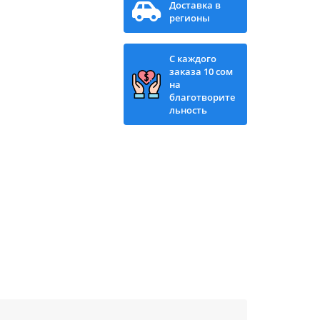
Доставка в
регионы
С каждого
заказа 10 сом
на
благотворите
льность