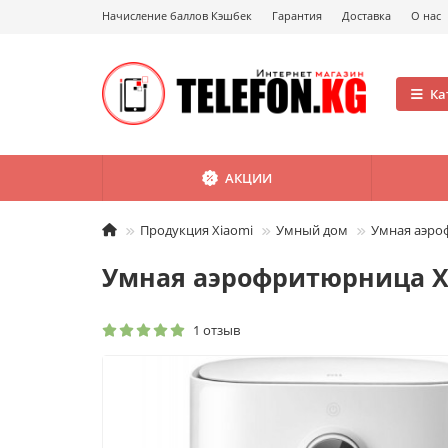
Начисление баллов Кэшбек
Гарантия
Доставка
О нас
Ка
АКЦИИ
Продукция Xiaomi
Умный дом
Умная аэроф
Умная аэрофритюрница Xia
1 отзыв