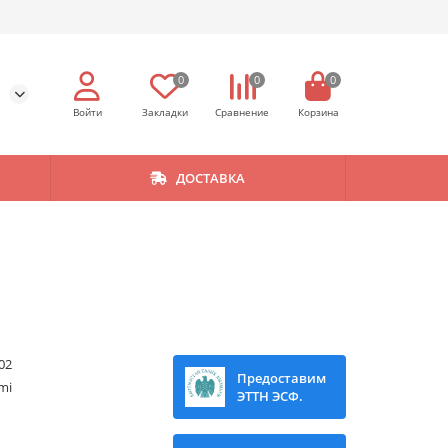
0
0
0
ДОСТАВКА
02
Предоставим
mi
ЭТТН ЭСФ.