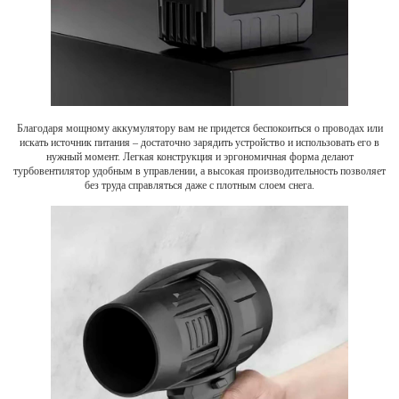
Благодаря мощному аккумулятору вам не придется беспокоиться о проводах или
искать источник питания – достаточно зарядить устройство и использовать его в
нужный момент. Легкая конструкция и эргономичная форма делают
турбовентилятор удобным в управлении, а высокая производительность позволяет
без труда справляться даже с плотным слоем снега.