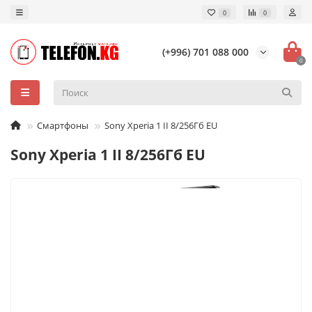
0
0
(+996) 701 088 000
0
Смартфоны
Sony Xperia 1 II 8/256Гб EU
Sony Xperia 1 II 8/256Гб EU
TelefonAI
T
Обычно отвечаем за минуту
Powered by
Replai