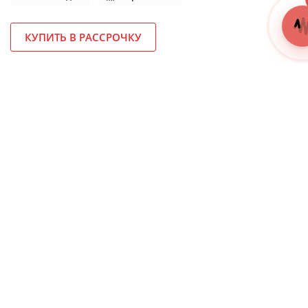
КУПИТЬ В РАССРОЧКУ
Производитель:
Sony
Модель:
Xperia 1 II
Год выпуска:
2020
Габариты (ШхВхТ, мм):
166 х 72 х 7.9
Вес (г):
181
Qualcomm® Snapdragon™
Тип процессора:
865
Тактовая частота (МГц):
2 960
Количество ядер:
8
Все характеристики
Предоставим
Доставка в
ЭТТН ЭСФ.
регионы