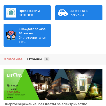
Предоставим
Доставка в
ЭТТН ЭСФ.
регионы
С каждого заказа
10 сом на
благотворительн
ость
Описание
Отзывы
0
Энергосбережение, без платы за электричество