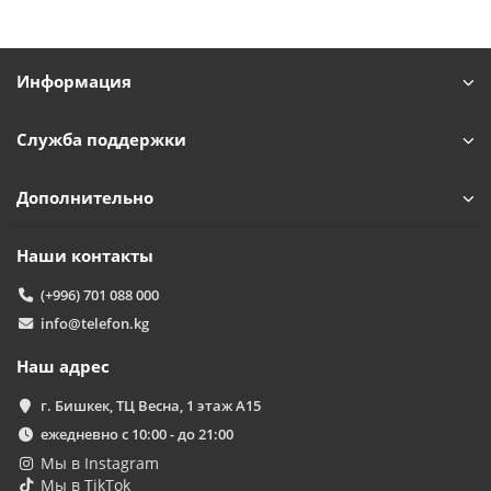
Информация
Служба поддержки
TelefonAI
T
Обычно отвечаем за минуту
Дополнительно
Powered by
Replai
Наши контакты
T
(+996) 701 088 000
info@telefon.kg
Здравствуйте! 👋
Чем можем помочь?
Наш адрес
г. Бишкек, ТЦ Весна, 1 этаж А15
ежедневно с 10:00 - до 21:00
Мы в Instagram
Мы в TikTok