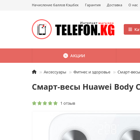
Начисление баллов Кэшбек
Гарантия
Доставка
О нас
Ка
АКЦИИ
Аксессуары
Фитнес и здоровье
Смарт-весы
Смарт-весы Huawei Body C
1 отзыв