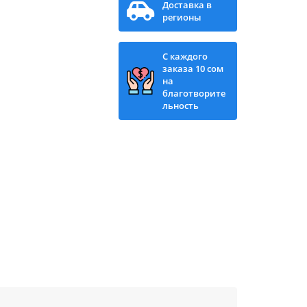
Доставка в
регионы
С каждого
заказа 10 сом
на
благотворите
льность