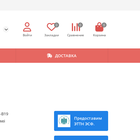
0
0
0
ДОСТАВКА
-B19
Предоставим
wei
ЭТТН ЭСФ.