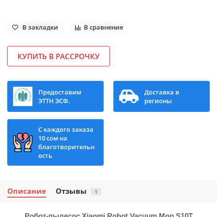
В закладки
В сравнение
КУПИТЬ В РАССРОЧКУ
Предоставим
Доставка в
ЭТТН ЭСФ.
регионы
С каждого заказа
10 сом на
благотворительн
ость
Описание
Отзывы
1
Робот-пылесос Xiaomi Robot Vacuum Mop S10T