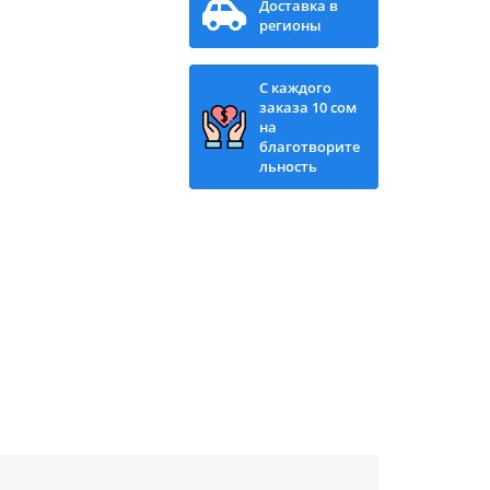
Доставка в
регионы
С каждого
заказа 10 сом
на
благотворите
льность