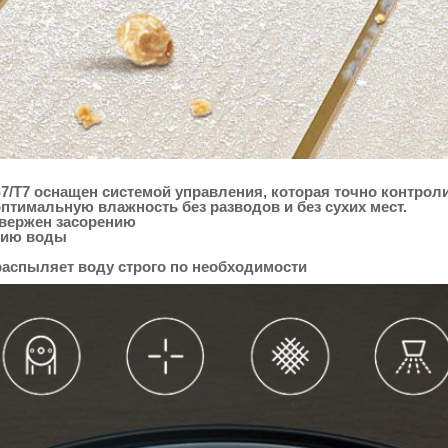
7/T7 оснащен системой управления, которая точно контро
птимальную влажность без разводов и без сухих мест.
двержен засорению
нию воды
распыляет воду строго по необходимости