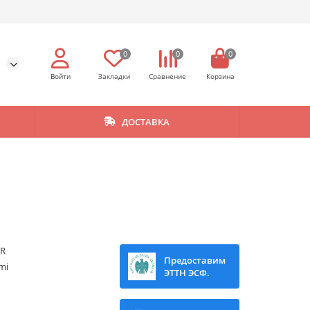
0
0
0
ДОСТАВКА
RR
Предоставим
mi
ЭТТН ЭСФ.