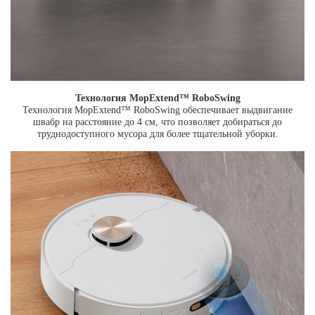
Технология MopExtend™ RoboSwing
Технология MopExtend™ RoboSwing обеспечивает выдвигание
швабр на расстояние до 4 см, что позволяет добираться до
труднодоступного мусора для более тщательной уборки.