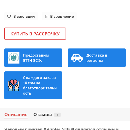
В закладки
В сравнение
КУПИТЬ В РАССРОЧКУ
Предоставим
Доставка в
ЭТТН ЭСФ.
регионы
С каждого заказа
10 сом на
благотворительн
ость
Описание
Отзывы
1
Чековый принтер XPrinter N160II
является отличным