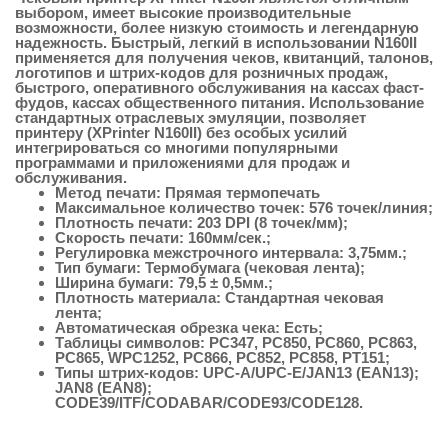
выбором, имеет высокие производительные
возможности, более низкую стоимость и легендарную
надежность. Быстрый, легкий в использовании N160II
применяется для получения чеков, квитанций, талонов,
логотипов и штрих-кодов для розничных продаж,
быстрого, оперативного обслуживания на кассах фаст-
фудов, кассах общественного питания. Использование
стандартных отраслевых эмуляции, позволяет
принтеру (XPrinter N160II) без особых усилий
интегрироваться со многими популярными
программами и приложениями для продаж и
обслуживания.
Метод печати: Прямая термопечать
Максимальное количество точек: 576 точек/линия;
Плотность печати: 203 DPI (8 точек/мм);
Скорость печати: 160мм/сек.;
Регулировка межстрочного интервала: 3,75мм.;
Тип бумаги: Термобумага (чековая лента);
Ширина бумаги: 79,5 ± 0,5мм.;
Плотность материала: Стандартная чековая
лента;
Автоматическая обрезка чека: Есть;
Таблицы символов: PC347, PC850, PC860, PC863,
PC865, WPC1252, PC866, PC852, PC858, PT151;
Типы штрих-кодов: UPC-A/UPC-E/JAN13 (EAN13);
JAN8 (EAN8);
CODE39/ITF/CODABAR/CODE93/CODE128.