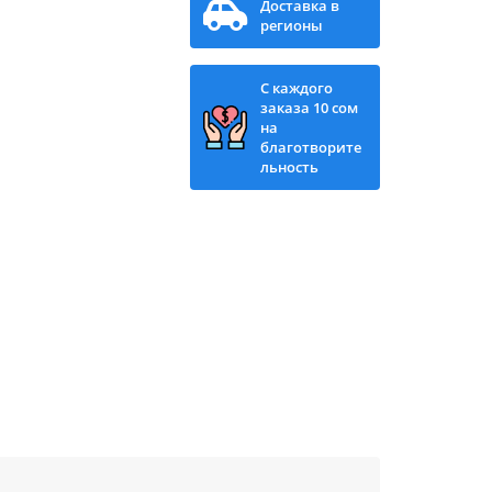
Доставка в
регионы
С каждого
заказа 10 сом
на
благотворите
льность