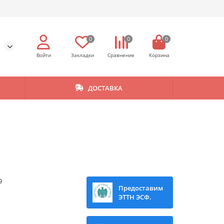
0
0
0
ДОСТАВКА
9
Предоставим
ЭТТН ЭСФ.