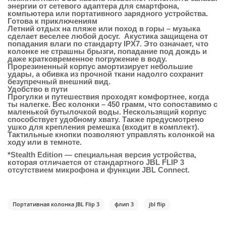
энергии от сетевого адаптера для смартфона,
компьютера или портативного зарядного устройства.
Готова к приключениям
Летний отдых на пляже или поход в горы – музыка
сделает веселее любой досуг. Акустика защищена от
попадания влаги по стандарту IPX7. Это означает, что
колонке не страшны брызги, попадание под дождь и
даже кратковременное погружение в воду.
Прорезиненный корпус амортизирует небольшие
удары, а обивка из прочной ткани надолго сохранит
безупречный внешний вид.
Удобство в пути
Прогулки и путешествия проходят комфортнее, когда
ты налегке. Вес колонки – 450 грамм, что сопоставимо с
маленькой бутылочкой воды. Нескользящий корпус
способствует удобному хвату. Также предусмотрено
ушко для крепления ремешка (входит в комплект).
Тактильные кнопки позволяют управлять колонкой на
ходу или в темноте.
*Stealth Edition — специальная версия устройства,
которая отличается от стандартного JBL FLIP 3
отсутствием микрофона и функции JBL Connect.
Портативная колонка JBL Flip 3
флип 3
jbl flip