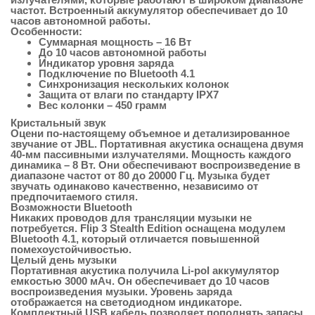
частот. Встроенный аккумулятор обеспечивает до 10
часов автономной работы.
Особенности:
Суммарная мощность – 16 Вт
До 10 часов автономной работы
Индикатор уровня заряда
Подключение по Bluetooth 4.1
Синхронизация нескольких колонок
Защита от влаги по стандарту IPX7
Вес колонки – 450 грамм
Кристальный звук
Оцени по-настоящему объемное и детализированное
звучание от JBL. Портативная акустика оснащена двумя
40-мм пассивными излучателями. Мощность каждого
динамика – 8 Вт. Они обеспечивают воспроизведение в
диапазоне частот от 80 до 20000 Гц. Музыка будет
звучать одинаково качественно, независимо от
предпочитаемого стиля.
Возможности Bluetooth
Никаких проводов для трансляции музыки не
потребуется. Flip 3 Stealth Edition оснащена модулем
Bluetooth 4.1, который отличается повышенной
помехоустойчивостью.
Целый день музыки
Портативная акустика получила Li-pol аккумулятор
емкостью 3000 мАч. Он обеспечивает до 10 часов
воспроизведения музыки. Уровень заряда
отображается на светодиодном индикаторе.
Комплектный USB кабель позволяет пополнять запасы